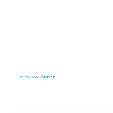
Dyreklinik i Hillerød med dygtige dyrlæ
Vi behandler både hunde, katte og andre små familiedyr i 
dyrlæge til hjemmebesøg.
Læs om mobil dyreklinik