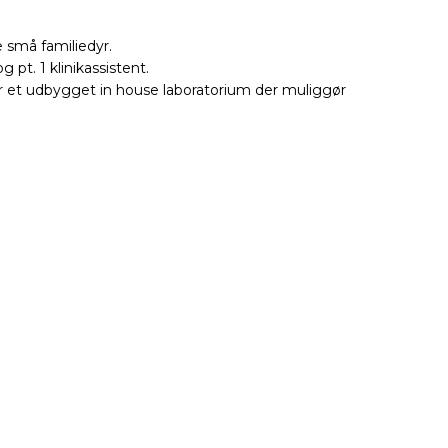
e små familiedyr.
 pt. 1 klinikassistent.
har et udbygget in house laboratorium der muliggør