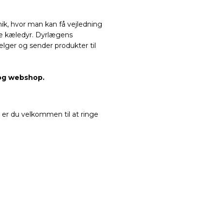
ik, hvor man kan få vejledning
ge kæledyr. Dyrlægens
lger og sender produkter til
k og webshop.
å er du velkommen til at ringe