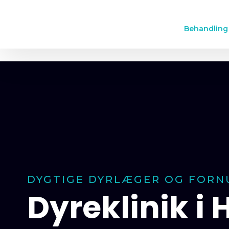
Behandling
DYGTIGE DYRLÆGER OG FORNU
Dyreklinik i 