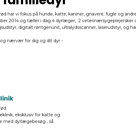
rød har vi fokus på hunde, katte, kaniner, gnavere, fugle og andr
tober 2014 og tæller i dag 4 dyrlæger, 2 veterinærsygeplejersker og
sudstyr, digitalt røntgenunit, ultralydsscanner, laserudstyr, og 
og nærvær for dig og dit dyr -
linik
rød.
klinik, eksklusiv for katte og
lse med dyrlægebesøg , så