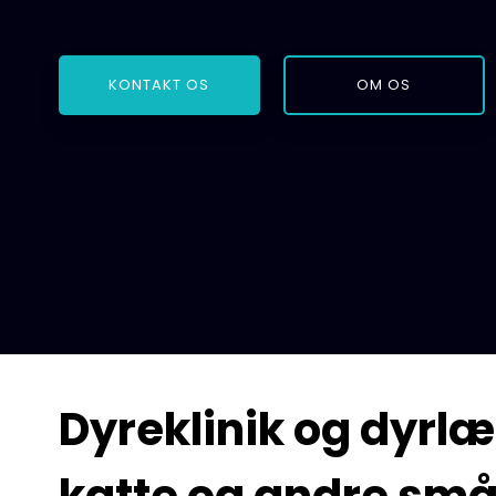
KONTAKT OS
OM OS
Dyreklinik og dyrl
​katte og andre små