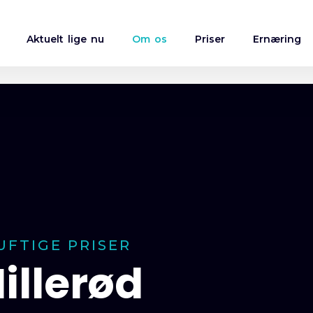
Aktuelt lige nu
Om os
Priser
Ernæring
FTIGE PRISER​
Hillerød