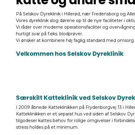
På Selskov Dyreklinik i Hillerød, nær Fredensborg og Alle
Vores dyreklinik slog dørene op til de nye faciliteter i ok
Vi råder over moderne operationsfaciliter og overvågning
hurtigt svar på f.eks. blodprøver.
​Vi ønsker at kombinere høj faglig standard med omsorg 
Velkommen hos Selskov Dyreklinik
Særskilt Katteklinik ved Selskov Dyrek
I 2009 åbnede Katteklinikken på Frydenborgvej 13 i Hille
​Katteklinikken er et separat hus ved siden af Selskov Dyre
tilgodeser kattes behov for rolige omgivelser i forbinde
stress holdes på et minimum.